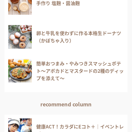
手作り 塩麹・醤油麹
卵と牛乳を使わずに作る本格生ドーナツ
（かぼちゃ入り）
簡単おつまみ・やみつきスマッシュポテ
ト～アボカドとマスタードの2種のディッ
プを添えて～
recommend column
健康ACT！カラダにEコト＋｜イベントレ