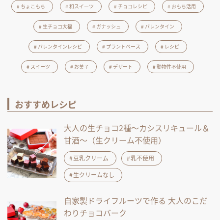
ちょこもち
和スイーツ
チョコレシピ
おもち活用
生チョコ大福
ガナッシュ
バレンタイン
バレンタインレシピ
プラントベース
レシピ
スイーツ
お菓子
デザート
動物性不使用
おすすめレシピ
大人の生チョコ2種～カシスリキュール＆
甘酒～（生クリーム不使用）
豆乳クリーム
乳不使用
生クリームなし
自家製ドライフルーツで作る 大人のこだ
わりチョコバーク