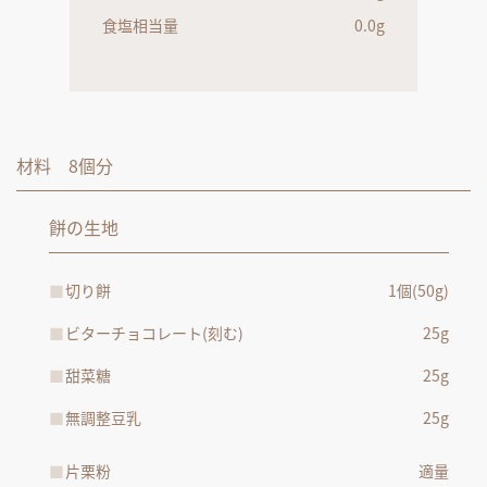
食塩相当量
0.0g
材料 8個分
餅の生地
切り餅
1個(50g)
ビターチョコレート(刻む)
25g
甜菜糖
25g
無調整豆乳
25g
片栗粉
適量