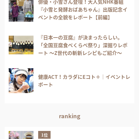
俳優・小雪さん登壇！大人気NHK番組
『小雪と発酵おばあちゃん』出版記念イ
ベントの全貌をレポート【前編】
『日本一の豆腐』が決まったらしい。
「全国豆腐食べくらべ祭り」深掘りレポ
ート 〜Z世代の斬新レシピもご紹介〜
健康ACT！カラダにEコト＋｜イベントレ
ポート
ranking
1位