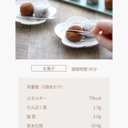
お菓子
調理時間 30分
栄養価（1個あたり）
エネルギー
79kcal
たんぱく質
1.3g
脂 質
3.6g
炭水化物
10.6g