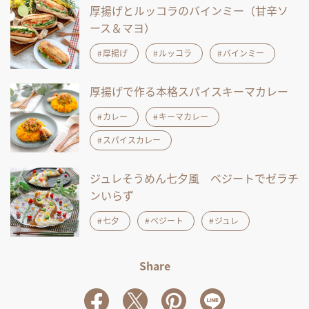
厚揚げとルッコラのバインミー（甘辛ソ
ース＆マヨ）
厚揚げ
ルッコラ
バインミー
厚揚げで作る本格スパイスキーマカレー
カレー
キーマカレー
スパイスカレー
ジュレそうめん七夕風 ベジートでゼラチ
ンいらず
七夕
ベジート
ジュレ
Share