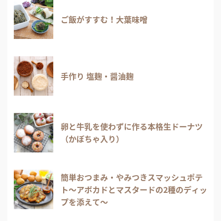
ご飯がすすむ！大葉味噌
手作り 塩麹・醤油麹
卵と牛乳を使わずに作る本格生ドーナツ
（かぼちゃ入り）
簡単おつまみ・やみつきスマッシュポテ
ト～アボカドとマスタードの2種のディッ
プを添えて～