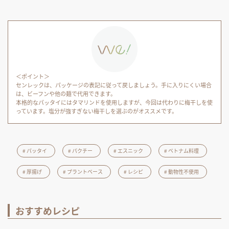
＜ポイント＞
センレックは、パッケージの表記に従って戻しましょう。手に入りにくい場合
は、ビーフンや他の麺で代用できます。
本格的なパッタイにはタマリンドを使用しますが、今回は代わりに梅干しを使
っています。塩分が強すぎない梅干しを選ぶのがオススメです。
パッタイ
パクチー
エスニック
ベトナム料理
厚揚げ
プラントベース
レシピ
動物性不使用
おすすめレシピ