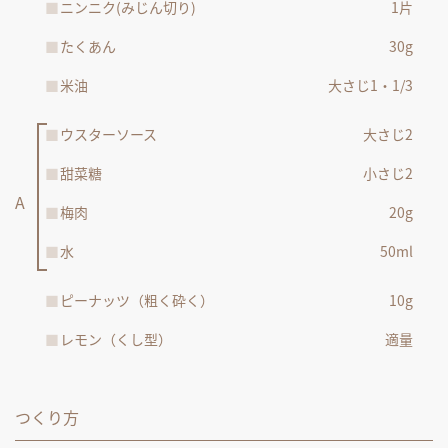
ニンニク(みじん切り)
1片
たくあん
30g
米油
大さじ1・1/3
ウスターソース
大さじ2
甜菜糖
小さじ2
梅肉
20g
水
50ml
ピーナッツ（粗く砕く）
10g
レモン（くし型）
適量
つくり方