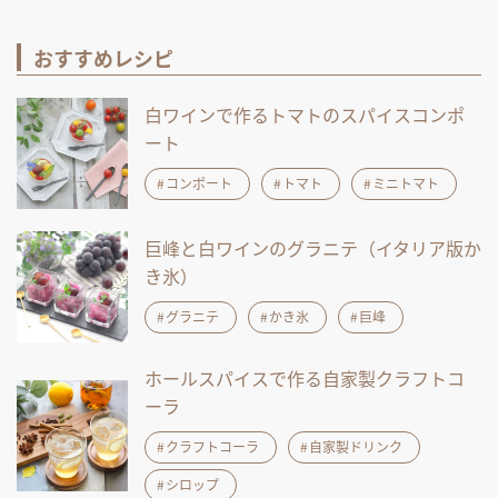
おすすめレシピ
白ワインで作るトマトのスパイスコンポ
ート
コンポート
トマト
ミニトマト
巨峰と白ワインのグラニテ（イタリア版か
き氷）
グラニテ
かき氷
巨峰
ホールスパイスで作る自家製クラフトコ
ーラ
クラフトコーラ
自家製ドリンク
シロップ