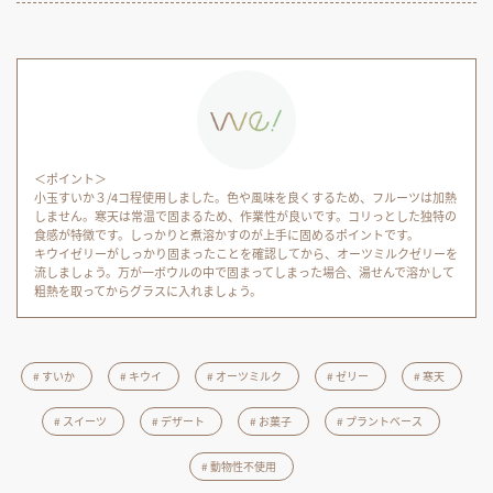
＜ポイント＞
小玉すいか３/4コ程使用しました。色や風味を良くするため、フルーツは加熱
しません。寒天は常温で固まるため、作業性が良いです。コリっとした独特の
食感が特徴です。しっかりと煮溶かすのが上手に固めるポイントです。
キウイゼリーがしっかり固まったことを確認してから、オーツミルクゼリーを
流しましょう。万が一ボウルの中で固まってしまった場合、湯せんで溶かして
粗熱を取ってからグラスに入れましょう。
すいか
キウイ
オーツミルク
ゼリー
寒天
スイーツ
デザート
お菓子
プラントベース
動物性不使用