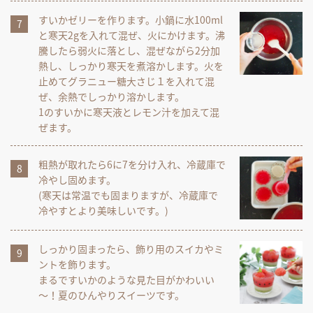
すいかゼリーを作ります。小鍋に水100ml
と寒天2gを入れて混ぜ、火にかけます。沸
騰したら弱火に落とし、混ぜながら2分加
熱し、しっかり寒天を煮溶かします。火を
止めてグラニュー糖大さじ１を入れて混
ぜ、余熱でしっかり溶かします。
1のすいかに寒天液とレモン汁を加えて混
ぜます。
粗熱が取れたら6に7を分け入れ、冷蔵庫で
冷やし固めます。
(寒天は常温でも固まりますが、冷蔵庫で
冷やすとより美味しいです。)
しっかり固まったら、飾り用のスイカやミ
ントを飾ります。
まるですいかのような見た目がかわいい
～！夏のひんやりスイーツです。