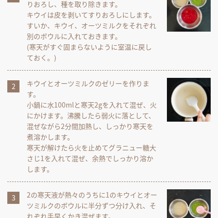
りおろし、種を取り除きます。
キウイは皮を剥いてすりおろしにします。
すいか、キウイ、オーツミルクをそれぞれ
別のボウルに入れておきます。
(寒天がすぐ固まらないように室温に戻し
ておく。)
キウイとオーツミルクのゼリーを作りま
す。
小鍋に水100mlと寒天2gを入れて混ぜ、火
にかけます。沸騰したら弱火に落として、
混ぜながら2分間加熱し、しっかり寒天を
煮溶かします。
寒天が解けたら火を止めてグラニュー糖大
さじ1を入れて混ぜ、余熱でしっかり溶か
します。
2の寒天液が熱々のうちに1のキウイとオー
ツミルクのボウルに半分ずつ分け入れ、そ
れぞれ手早くかき混ぜます。