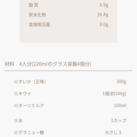
脂 質
0.9g
炭水化物
26.4g
食塩相当量
0.0g
材料 4人分(220mlのグラス容器4個分)
すいか（正味）
300g
キウイ
1個(約100g)
オーツミルク
100ml
水
1カップ
グラニュー糖
大さじ３