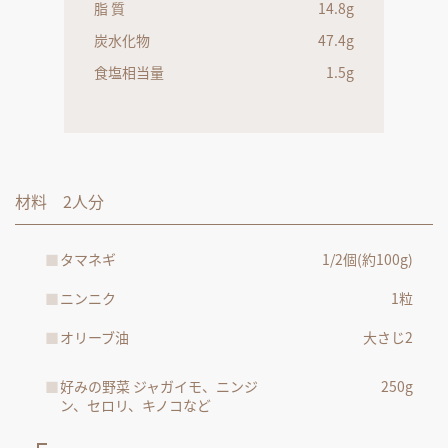
脂 質
14.8g
炭水化物
47.4g
食塩相当量
1.5g
材料 2人分
タマネギ
1/2個(約100g)
ニンニク
1粒
オリーブ油
大さじ2
好みの野菜 ジャガイモ、ニンジ
250g
ン、セロリ、キノコなど