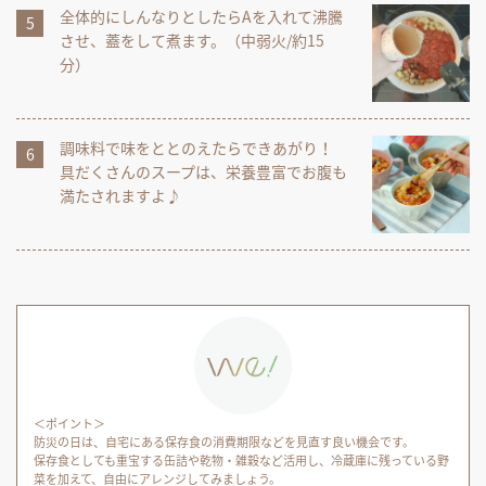
全体的にしんなりとしたらAを入れて沸騰
させ、蓋をして煮ます。（中弱火/約15
分）
調味料で味をととのえたらできあがり！
具だくさんのスープは、栄養豊富でお腹も
満たされますよ♪
＜ポイント＞
防災の日は、自宅にある保存食の消費期限などを見直す良い機会です。
保存食としても重宝する缶詰や乾物・雑穀など活用し、冷蔵庫に残っている野
菜を加えて、自由にアレンジしてみましょう。