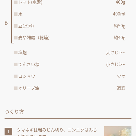
トマト(水煮)
400g
水
400ml
豆(水煮)
約50g
麦や雑穀（乾燥）
約40g
塩麹
大さじ1～
てんさい糖
小さじ1～
コショウ
少々
オリーブ油
適宜
つくり方
タマネギは粗みじん切り、ニンニクはみじ