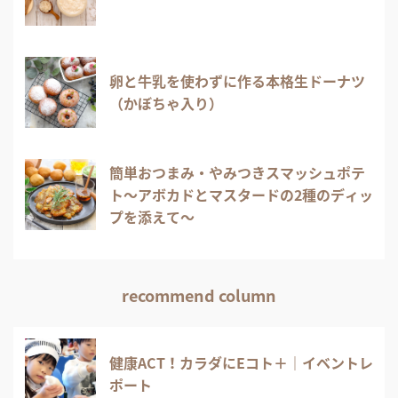
卵と牛乳を使わずに作る本格生ドーナツ
（かぼちゃ入り）
簡単おつまみ・やみつきスマッシュポテ
ト～アボカドとマスタードの2種のディッ
プを添えて～
recommend column
健康ACT！カラダにEコト＋｜イベントレ
ポート