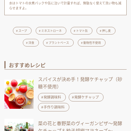
水はトマトの水煮パックや缶に注いで計量すれば、無駄なく使えて洗い物も減
らせますよ。
スープ
ミネストローネ
トマト缶
押し麦
洋食
プラントベース
動物性不使用
おすすめレシピ
スパイスが決め手！発酵ケチャップ（砂
糖不使用）
発酵調味料
発酵ケチャップ
手作り調味料
菜の花と春野菜のヴィーガンピザ～発酵
ケチャップ＆柚子胡椒マヨネーズ～