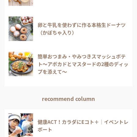
卵と牛乳を使わずに作る本格生ドーナツ
（かぼちゃ入り）
簡単おつまみ・やみつきスマッシュポテ
ト～アボカドとマスタードの2種のディッ
プを添えて～
recommend column
健康ACT！カラダにEコト＋｜イベントレ
ポート