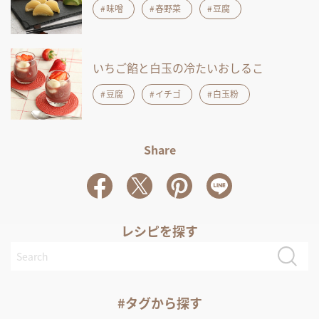
味噌
春野菜
豆腐
いちご餡と白玉の冷たいおしるこ
豆腐
イチゴ
白玉粉
Share
レシピを探す
#タグから探す