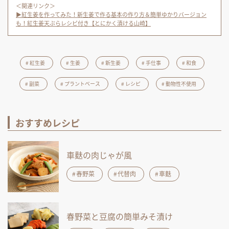
＜関連リンク＞
▶紅生姜を作ってみた！新生姜で作る基本の作り方＆簡単ゆかりバージョン
も！紅生姜天ぷらレシピ付き【とにかく漬ける山崎】
紅生姜
生姜
新生姜
手仕事
和食
副菜
プラントベース
レシピ
動物性不使用
おすすめレシピ
車麩の肉じゃが風
春野菜
代替肉
車麩
春野菜と豆腐の簡単みそ漬け